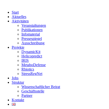
Start
Aktuelles
Aktivitäten
Veranstaltungen
Publikationen
Infomaterial
Pressespiegel
Ausschreibung
Projekte
DynamicKit
Helicopredict
IRIS
MetaboDefense
Rbiotics
StressRegNet
Jobs
Struktur
Wissenschaftlicher Beirat
Geschäftsstelle
Partner
Kontakt