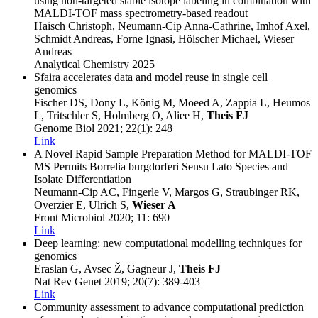
using non-targeted stable isotope labeling in combination with
MALDI-TOF mass spectrometry-based readout
Haisch Christoph, Neumann-Cip Anna-Cathrine, Imhof Axel,
Schmidt Andreas, Forne Ignasi, Hölscher Michael, Wieser
Andreas
Analytical Chemistry
2025
Sfaira accelerates data and model reuse in single cell
genomics
Fischer DS, Dony L, König M, Moeed A, Zappia L, Heumos
L, Tritschler S, Holmberg O, Aliee H,
Theis FJ
Genome Biol
2021
; 22(1)
: 248
Link
A Novel Rapid Sample Preparation Method for MALDI-TOF
MS Permits Borrelia burgdorferi Sensu Lato Species and
Isolate Differentiation
Neumann-Cip AC, Fingerle V, Margos G, Straubinger RK,
Overzier E, Ulrich S,
Wieser A
Front Microbiol
2020
; 11
: 690
Link
Deep learning: new computational modelling techniques for
genomics
Eraslan G, Avsec Ž, Gagneur J,
Theis FJ
Nat Rev Genet
2019
; 20(7)
: 389-403
Link
Community assessment to advance computational prediction