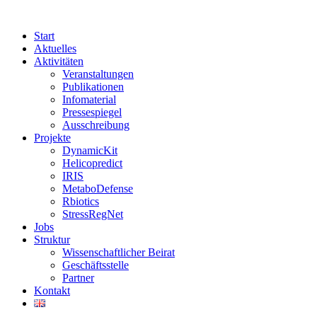
Start
Aktuelles
Aktivitäten
Veranstaltungen
Publikationen
Infomaterial
Pressespiegel
Ausschreibung
Projekte
DynamicKit
Helicopredict
IRIS
MetaboDefense
Rbiotics
StressRegNet
Jobs
Struktur
Wissenschaftlicher Beirat
Geschäftsstelle
Partner
Kontakt