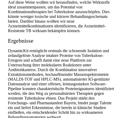
Auf diese Weise wollten wir herausfinden, welche Wirkstoffe
ideal zusammenpassen, um das Potential von
Kombinationstherapien bei Tuberkulose auszuschöpfen. Dies
könnte weniger toxische und kürzere Behandlungsschemata
bieten. Darüber hinaus wollten wir neue
Arzneimittelkombinationen identifizieren, die Arzneimittel-
Resistente TB wirksam bekämpfen können.
Ergebnisse
DynamicKit ermöglicht erstmals die schonende Isolation und
zeitaufgelöste Analyse intakter Proteine von Tuberkulose-
Erregern und schafft damit eine neue Plattform zur
Untersuchung ihrer molekularen Reaktionen unter
Antibiotikastress. Durch die Kombination innovativer
Extraktionsmethoden, hochauflösender Massenspektrometrie
(MALDI-TOF und HPLC-MS), automatisierter KI-gestützter
Datenanalyse und einer offenen, leistungsstarken Software-
Pipeline konnten charakteristische Proteinsignaturen identifiziert
werden, die den Weg zu personalisierten Therapien gegen
resistente Tuberkulose ebnen. Das Projekt stärkt den
Forschungs- und Pharmastandort Bayern, bindet junge Talente
ein und liefert Erkenntnisse, die bereits in klinische Studien
einfließen, ein entscheidender Schritt hin zu wirksameren
Behandlungsstrategien weltweit.