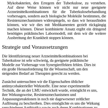
Mykobakterien, den Erregern der Tuberkulose, zu verstehen.
Auf diese Weise können wir nicht nur neue geeignete
Arzneimittelkombinationen für die Tuberkulosebehandlung
vorhersagen, sondern auch biologische Moleküle bestimmen, die
Resistenzmechanismen widerspiegeln, so dass wir herausfinden
können, wie wir dies mit Medikamenten gezielt rückgängig
machen können. Dieser kombinierte Ansatz ergibt ein dringend
benötigtes präklinisches Labormodell, mit dem wir die weitere
Ausbreitung der Krankheit stoppen können.
Strategie und Voraussetzungen
Die Identifizierung neuer Arzneimittelkombinationen bei
Tuberkulose ist sehr schwierig, da geeignete präklinische
Modelle zur Vorhersage von Synergieeffekten fehlen. Dies ist
ein große Herausforderung für die Wissenschaft, um den
steigenden Bedarf an Therapien gerecht zu werden.
Zunächst untersuchten wir die Eigenschaften üblicher
antimycobakterieller Wirkstoffe. Eine neue experimentelle
Technik, die an der LMU entwickelt wurde, ermöglicht es uns,
ihre Wirkungsweise, Resistenzmechanismen und
Anpassungsreaktionen in noch nie dagewesener zeitlicher
Auflösung zu beschreiben. Dies ermöglichte es uns die Wirkung
verschiedener Antibiotika sowie auch deren Kombinationen zu