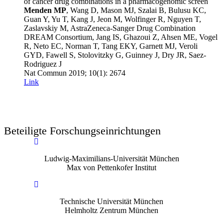
of cancer drug combinations in a pharmacogenomic screen
Menden MP
, Wang D, Mason MJ, Szalai B, Bulusu KC,
Guan Y, Yu T, Kang J, Jeon M, Wolfinger R, Nguyen T,
Zaslavskiy M, AstraZeneca-Sanger Drug Combination
DREAM Consortium, Jang IS, Ghazoui Z, Ahsen ME, Vogel
R, Neto EC, Norman T, Tang EKY, Garnett MJ, Veroli
GYD, Fawell S, Stolovitzky G, Guinney J, Dry JR, Saez-
Rodriguez J
Nat Commun
2019
; 10(1)
: 2674
Link
Beteiligte Forschungseinrichtungen
Ludwig-Maximilians-Universität München
Max von Pettenkofer Institut
Technische Universität München
Helmholtz Zentrum München