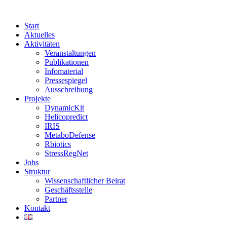
Start
Aktuelles
Aktivitäten
Veranstaltungen
Publikationen
Infomaterial
Pressespiegel
Ausschreibung
Projekte
DynamicKit
Helicopredict
IRIS
MetaboDefense
Rbiotics
StressRegNet
Jobs
Struktur
Wissenschaftlicher Beirat
Geschäftsstelle
Partner
Kontakt