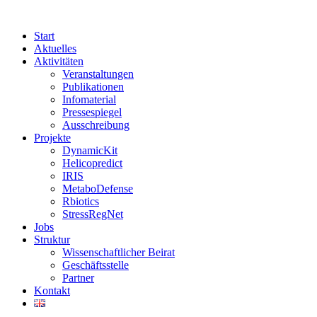
Start
Aktuelles
Aktivitäten
Veranstaltungen
Publikationen
Infomaterial
Pressespiegel
Ausschreibung
Projekte
DynamicKit
Helicopredict
IRIS
MetaboDefense
Rbiotics
StressRegNet
Jobs
Struktur
Wissenschaftlicher Beirat
Geschäftsstelle
Partner
Kontakt